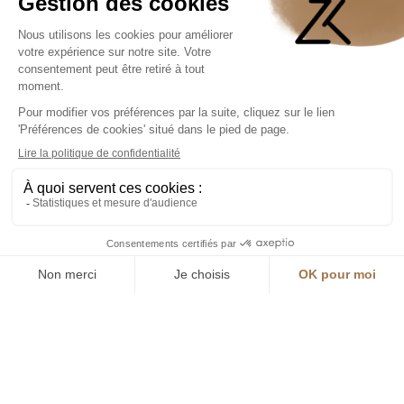
Idéale pour faire découvrir de nouvelles saveurs à votre bébé, la
tétine grignoteuse sera votre meilleure alliée pour la diversification
alimentaire tout en soulageant la poussée dentaire.
CARACTÉRISTIQUES
Adapté pour les enfants de 4 à 24 mois
Silicone alimentaire, sans BPA
Manche ergonomique antidérapant
Nettoyage facile, passe au lave-vaisselle
Contient 1 tétine grignoteuse + 4 embouts (1x taille S – 2x taille M –
1x taille L)
SANS P
FABRIQUÉ EN
CHINE
L'allié parfait pour démarrer la
diversification alimentaire de bébé en
douceur...