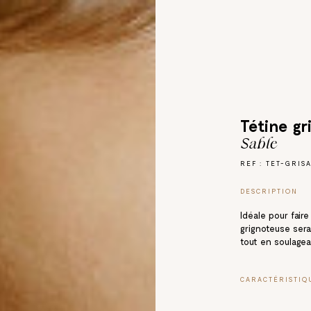
Tétine gr
Sable
REF : TET-GRIS
DESCRIPTION
Idéale pour faire
grignoteuse sera 
tout en soulagea
CARACTÉRISTIQ
Adapté pour les