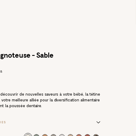
ignoteuse - Sable
AB
 découvrir de nouvelles saveurs à votre bébé, la tétine
votre meilleure alliée pour la diversification alimentaire
nt la poussée dentaire.
UES
 enfants de 4 à 24 mois