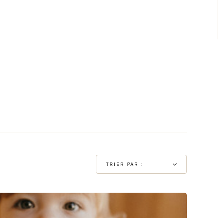
TRIER PAR :
Pertinence
Nom, A à Z
Nom, Z à A