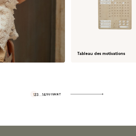
Tableau des motivations
1
2
3
…
14
SUIVANT