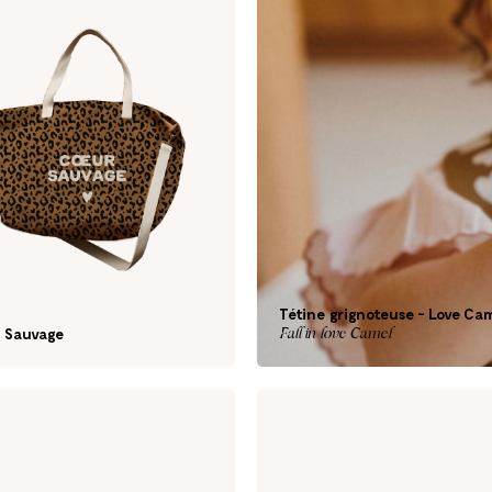
Tétine grignoteuse - Love Ca
Fall in love Camel
- Sauvage