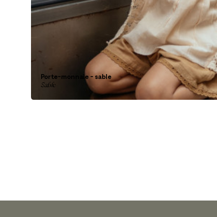
Porte-monnaie - sable
Sable