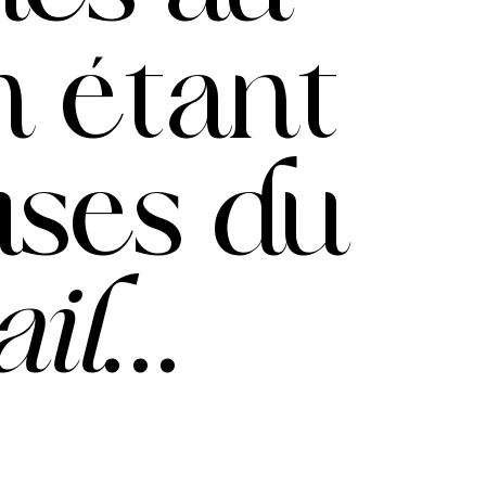
n
étant
uses
du
ail
...