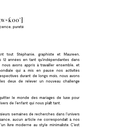
w-koo']
ocence, pureté
ant tout Stéphanie, graphiste et Maureen,
ès 12 années en tant qu'indépendantes dans
ù nous avons appris à travailler ensemble, et
ndiale qui a mis en pause nos activités
respectives durant de longs mois, nous avons
 les deux de relever un nouveau challenge
quitter le monde des mariages de luxe pour
nivers de l'enfant qui nous plaît tant.
usieurs semaines de recherches dans l'univers
ssance, aucun article ne correspondait à nos
d'un livre moderne au style minimaliste. C'est