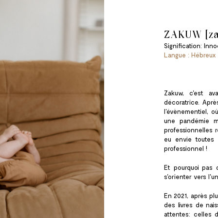
ZAKUW [za
Signification: Inn
Langue : Hébreux
Zakuw, c'est av
décoratrice. Apr
l'évènementiel, o
une pandémie mo
professionnelles 
eu envie toutes
professionnel !
Et pourquoi pas 
s'orienter vers l'u
En 2021, après pl
des livres de nai
attentes: celles 