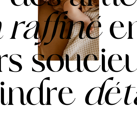
n
raffiné
e
rs
soucie
indre
dét