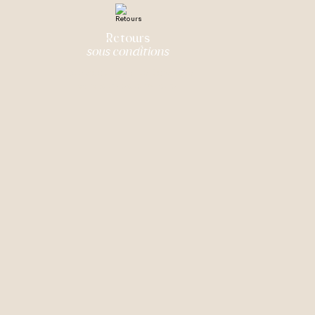
Retours
sous conditions
Nous acceptons les échanges
et retours sous 15 jours.