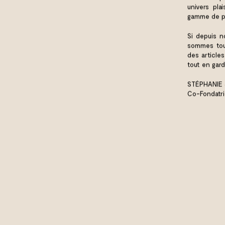
univers pla
gamme de pro
Si depuis n
sommes touj
des article
tout en gard
STÉPHANIE
Co-Fondatr