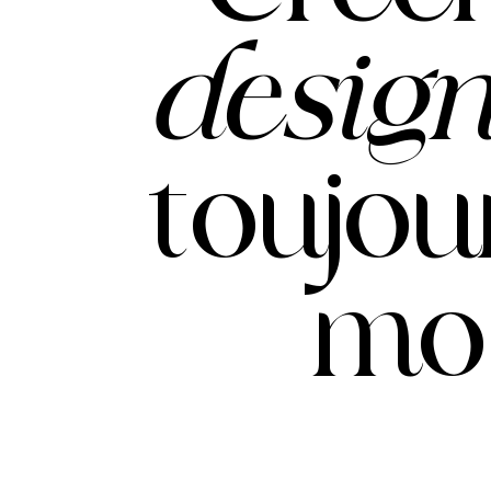
desig
toujou
mo