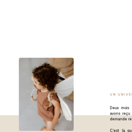
UN UNIVE
Deux mois 
avons reçu
demande réc
C'est là 