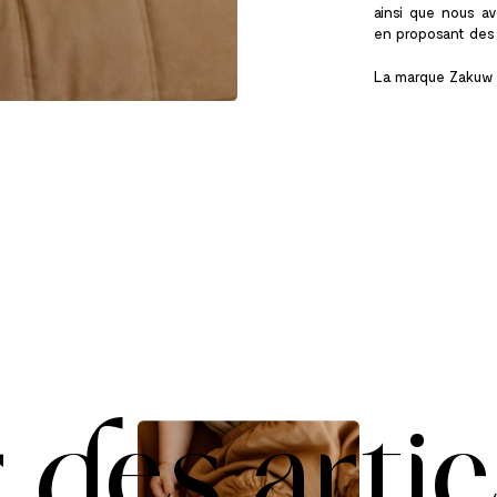
ainsi que nous av
en proposant des a
La marque Zakuw é
r
des
artic